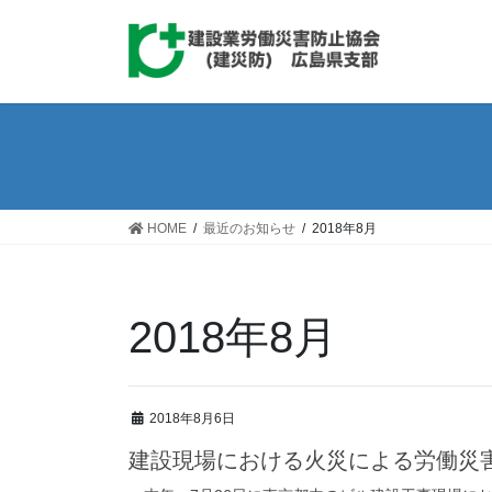
コ
ナ
ン
ビ
テ
ゲ
ン
ー
ツ
シ
へ
ョ
ス
ン
キ
に
ッ
移
HOME
最近のお知らせ
2018年8月
プ
動
2018年8月
2018年8月6日
建設現場における火災による労働災