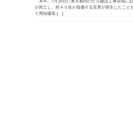
本年、7月26日に東京都内のビル建設工事現場に
が死亡し、約４０名が負傷する災害が発生したこと
て周知徹底 […]