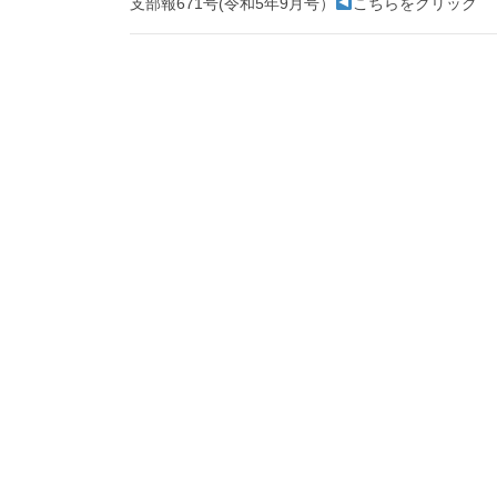
支部報671号(令和5年9月号）
こちらをクリック