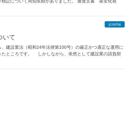
標記について周知依頼がありました。 通達文書 基安化発
jcosha
ついて
建設業法（昭和24年法律第100号）の厳正かつ適正な運用に
きたところです。 しかしながら、依然として建設業の請負契