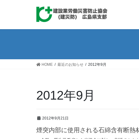
コ
ナ
ン
ビ
テ
ゲ
ン
ー
ツ
シ
へ
ョ
ス
ン
キ
に
ッ
移
HOME
最近のお知らせ
2012年9月
プ
動
2012年9月
2012年9月21日
煙突内部に使用される石綿含有断熱