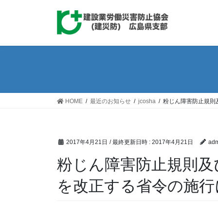
コ
ナ
ン
ビ
テ
ゲ
ン
ー
ツ
シ
へ
ョ
ス
ン
キ
に
ッ
移
HOME
最近のお知らせ
jcosha
粉じん障害防止規則
プ
動
2017年4月21日
/ 最終更新日時 :
2017年4月21日
adm
粉じん障害防止規則及
を改正する省令の施行