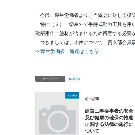
今般、厚生労働省より、当協会に対して標記
特に（２）「②屋外で手持式動力工具を用い
建築用仕上塗材が含まれるため留意する必要
つきましては、本件について、貴支部会員事
<<厚生労働省 通達はこちら
jcosha
カテゴリー
jcosha
前の記事
建設工事従事者の安全
及び健康の確保の推進
に関する法律の施行に
ついて