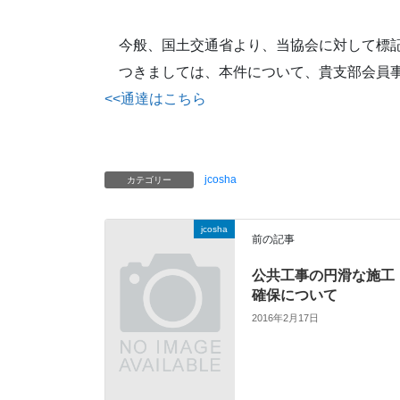
今般、国土交通省より、当協会に対して標記
つきましては、本件について、貴支部会員事
<<通達はこちら
jcosha
カテゴリー
jcosha
前の記事
公共工事の円滑な施工
確保について
2016年2月17日