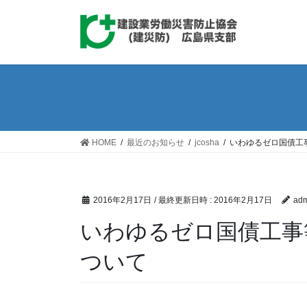
コ
ナ
ン
ビ
テ
ゲ
ン
ー
ツ
シ
へ
ョ
ス
ン
キ
に
ッ
移
HOME
最近のお知らせ
jcosha
いわゆるゼロ国債工
プ
動
2016年2月17日
/ 最終更新日時 :
2016年2月17日
adm
いわゆるゼロ国債工事
ついて