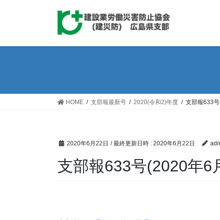
コ
ナ
ン
ビ
テ
ゲ
ン
ー
ツ
シ
へ
ョ
ス
ン
キ
に
ッ
移
HOME
支部報最新号
2020(令和2)年度
支部報633号
プ
動
2020年6月22日
/ 最終更新日時 :
2020年6月22日
adm
支部報633号(2020年