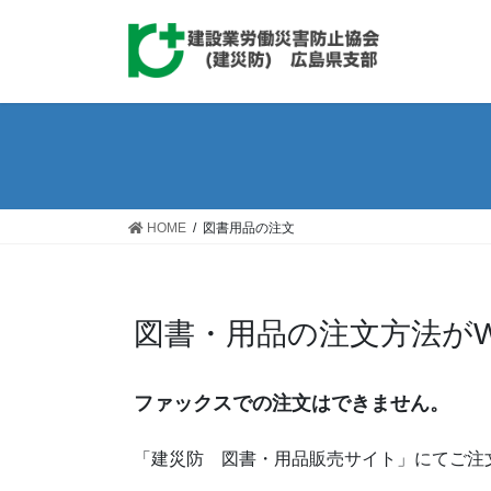
コ
ナ
ン
ビ
テ
ゲ
ン
ー
ツ
シ
へ
ョ
ス
ン
キ
に
ッ
移
HOME
図書用品の注文
プ
動
図書・用品の注文方法が
ファックスでの注文はできません。
「建災防 図書・用品販売サイト」にてご注